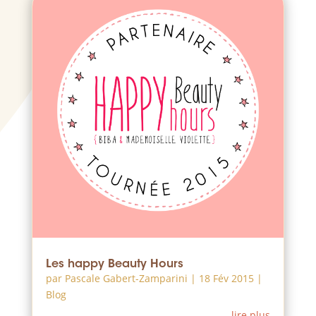
Les happy Beauty Hours
par
Pascale Gabert-Zamparini
|
18 Fév 2015
|
Blog
lire plus