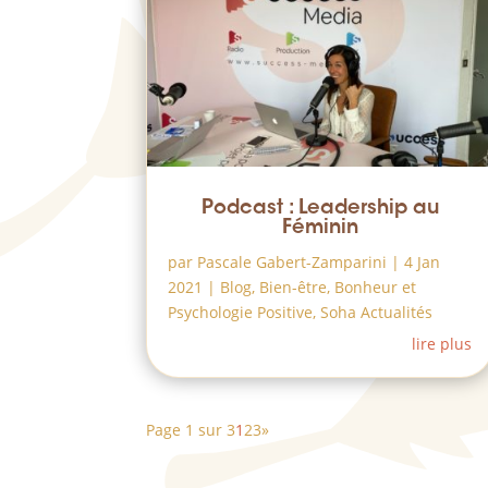
Podcast : Leadership au
Féminin
par
Pascale Gabert-Zamparini
|
4 Jan
2021
|
Blog
,
Bien-être
,
Bonheur et
Psychologie Positive
,
Soha Actualités
lire plus
Page 1 sur 3
1
2
3
»