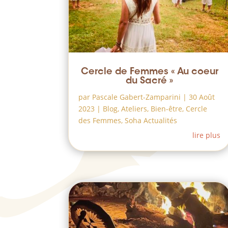
Cercle de Femmes « Au coeur
du Sacré »
par
Pascale Gabert-Zamparini
|
30 Août
2023
|
Blog
,
Ateliers
,
Bien-être
,
Cercle
des Femmes
,
Soha Actualités
lire plus