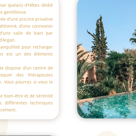
ar (palais) dʼHôtes dédié
e gentillesse.
pée dʼune piscine privative
nditionné, dʼune connexion
 dʼune salle de bain par
dʼArgan.
ranquillité pour recharger
rps est un des éléments
ite dispose dʼun centre de
equel des thérapeutes
. Vous pourrez si vous le
e bien-être et de sérénité
c différentes techniques
rcement.