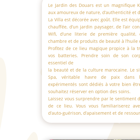
Le Jardin des Douars est un magnifique Ks
aux amoureux de nature, dʼauthenticité et d
La Villa est décorée avec goût. Elle est équi
chauffée, dʼun jardin paysager, de lʼair co
Wifi, dʼune literie de première qualité,
chambre et de produits de beauté à lʼhuile 
Profitez de ce lieu magique propice à la t
vos batteries. Prendre soin de son co
essentiel de
la beauté et de la culture marocaine. Le s
Spa, véritable havre de paix dans l
expérimentés sont dédiés à votre bien être
souhaitez réserver en option des soins.
Laissez vous surprendre par le sentiment d
de ce lieu. Vous vous familiariserez ave
dʼauto-guérison, dʼapaisement et de ressou