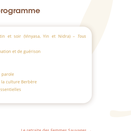
 programme
in et soir (Vinyasa, Yin et Nidra) –
Tous
mation et de guérison
 parole
 la culture Berbère
ssentielles
Le retraite des Femmes Sauvages
→