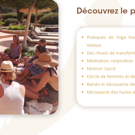
Découvrez le
Pratiques de Yoga mat
niveaux
Des rituels de transfor
Méditation, respiration
Féminin Sacré
Cercle de Femmes et de
Rando et découverte de
Découverte des huiles e