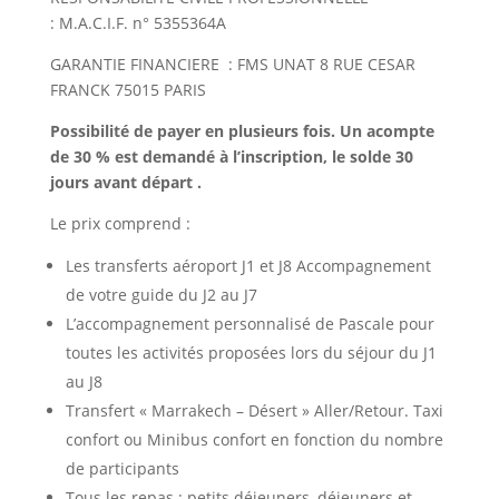
: M.A.C.I.F. n° 5355364A
GARANTIE FINANCIERE : FMS UNAT 8 RUE CESAR
FRANCK 75015 PARIS
Possibilité de payer en plusieurs fois. Un acompte
de 30 % est demandé à l’inscription, le solde 30
jours avant départ .
Le prix comprend :
Les transferts aéroport J1 et J8 Accompagnement
de votre guide du J2 au J7
L’accompagnement personnalisé de Pascale pour
toutes les activités proposées lors du séjour du J1
au J8
Transfert « Marrakech – Désert » Aller/Retour. Taxi
confort ou Minibus confort en fonction du nombre
de participants
Tous les repas : petits déjeuners, déjeuners et